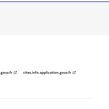
.gouv.fr
cites.info.application.gouv.fr