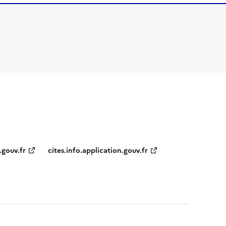
.gouv.fr
cites.info.application.gouv.fr