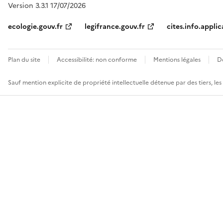
Version 3.3.1 17/07/2026
ecologie.gouv.fr
legifrance.gouv.fr
cites.info.applic
Plan du site
Accessibilité: non conforme
Mentions légales
D
Sauf mention explicite de propriété intellectuelle détenue par des tiers, le