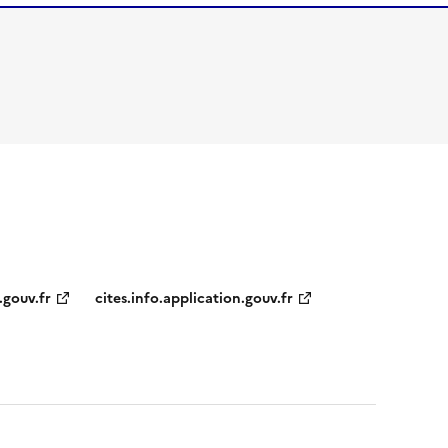
.gouv.fr
cites.info.application.gouv.fr