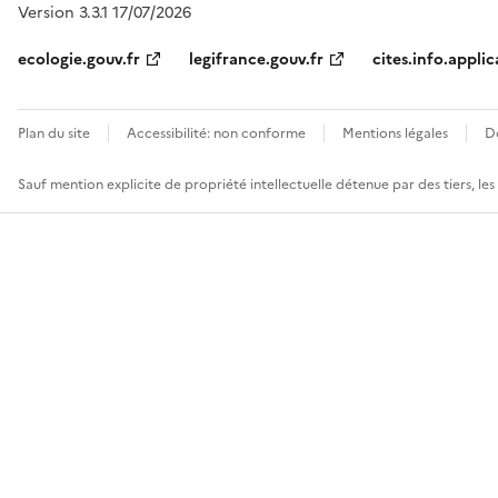
Version 3.3.1 17/07/2026
ecologie.gouv.fr
legifrance.gouv.fr
cites.info.applic
Plan du site
Accessibilité: non conforme
Mentions légales
D
Sauf mention explicite de propriété intellectuelle détenue par des tiers, le