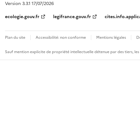
Version 3.3.1 17/07/2026
ecologie.gouv.fr
legifrance.gouv.fr
cites.info.applic
Plan du site
Accessibilité: non conforme
Mentions légales
D
Sauf mention explicite de propriété intellectuelle détenue par des tiers, le