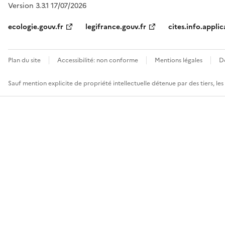
Version 3.3.1 17/07/2026
ecologie.gouv.fr
legifrance.gouv.fr
cites.info.applic
Plan du site
Accessibilité: non conforme
Mentions légales
D
Sauf mention explicite de propriété intellectuelle détenue par des tiers, le