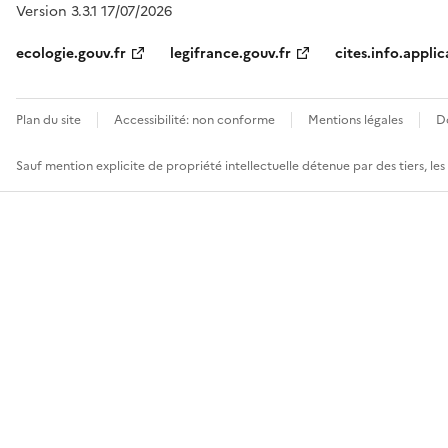
Version 3.3.1 17/07/2026
ecologie.gouv.fr
legifrance.gouv.fr
cites.info.applic
Plan du site
Accessibilité: non conforme
Mentions légales
D
Sauf mention explicite de propriété intellectuelle détenue par des tiers, le