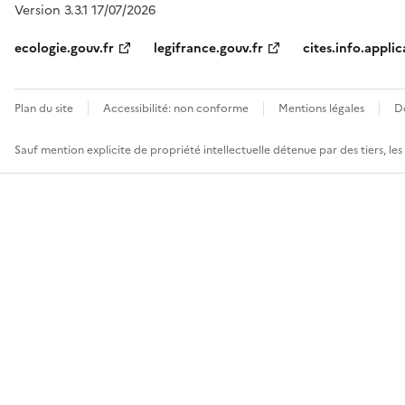
Version 3.3.1 17/07/2026
ecologie.gouv.fr
legifrance.gouv.fr
cites.info.applic
Plan du site
Accessibilité: non conforme
Mentions légales
D
Sauf mention explicite de propriété intellectuelle détenue par des tiers, le