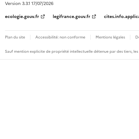
Version 3.3.1 17/07/2026
ecologie.gouv.fr
legifrance.gouv.fr
cites.info.applic
Plan du site
Accessibilité: non conforme
Mentions légales
D
Sauf mention explicite de propriété intellectuelle détenue par des tiers, le