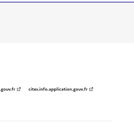
.gouv.fr
cites.info.application.gouv.fr