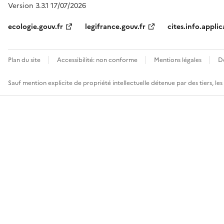
Version 3.3.1 17/07/2026
ecologie.gouv.fr
legifrance.gouv.fr
cites.info.applic
Plan du site
Accessibilité: non conforme
Mentions légales
D
Sauf mention explicite de propriété intellectuelle détenue par des tiers, le