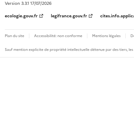
Version 3.3.1 17/07/2026
ecologie.gouv.fr
legifrance.gouv.fr
cites.info.applic
Plan du site
Accessibilité: non conforme
Mentions légales
D
Sauf mention explicite de propriété intellectuelle détenue par des tiers, le