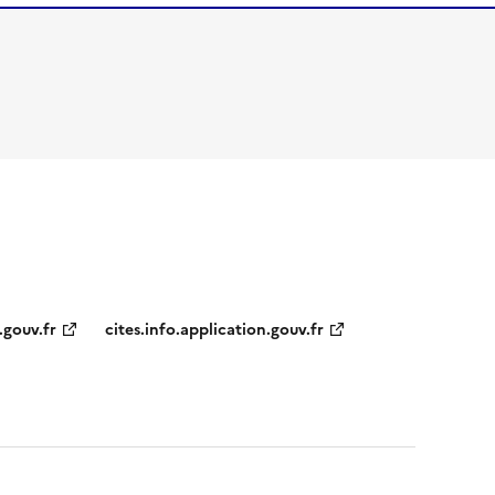
.gouv.fr
cites.info.application.gouv.fr