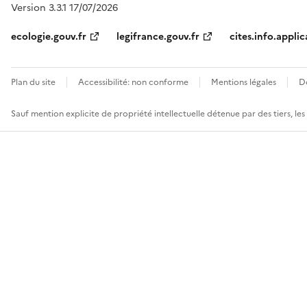
Version 3.3.1 17/07/2026
ecologie.gouv.fr
legifrance.gouv.fr
cites.info.applic
Plan du site
Accessibilité: non conforme
Mentions légales
D
Sauf mention explicite de propriété intellectuelle détenue par des tiers, le