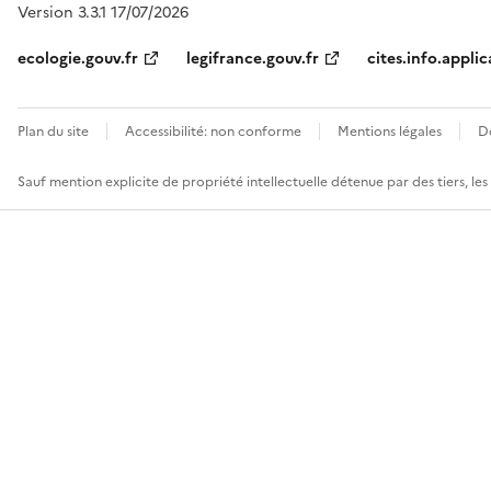
Version 3.3.1 17/07/2026
ecologie.gouv.fr
legifrance.gouv.fr
cites.info.applic
Plan du site
Accessibilité: non conforme
Mentions légales
D
Sauf mention explicite de propriété intellectuelle détenue par des tiers, le