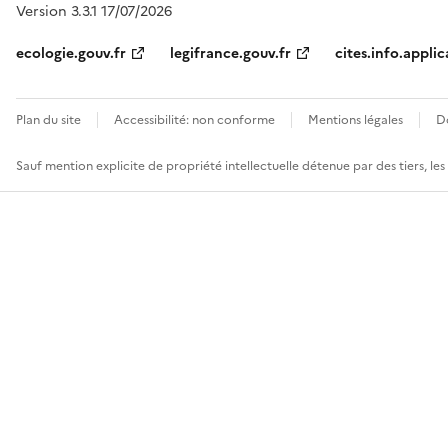
Version 3.3.1 17/07/2026
ecologie.gouv.fr
legifrance.gouv.fr
cites.info.applic
Plan du site
Accessibilité: non conforme
Mentions légales
D
Sauf mention explicite de propriété intellectuelle détenue par des tiers, le