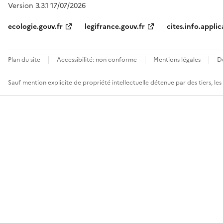
Version 3.3.1 17/07/2026
ecologie.gouv.fr
legifrance.gouv.fr
cites.info.applic
Plan du site
Accessibilité: non conforme
Mentions légales
D
Sauf mention explicite de propriété intellectuelle détenue par des tiers, le