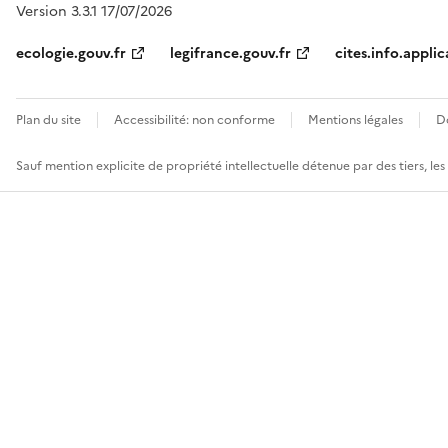
Version 3.3.1 17/07/2026
ecologie.gouv.fr
legifrance.gouv.fr
cites.info.applic
Plan du site
Accessibilité: non conforme
Mentions légales
D
Sauf mention explicite de propriété intellectuelle détenue par des tiers, le