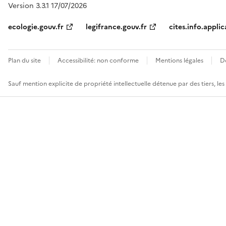
Version 3.3.1 17/07/2026
ecologie.gouv.fr
legifrance.gouv.fr
cites.info.applic
Plan du site
Accessibilité: non conforme
Mentions légales
D
Sauf mention explicite de propriété intellectuelle détenue par des tiers, le