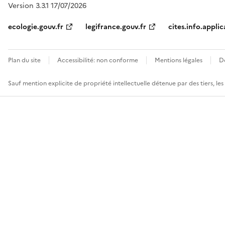
Version 3.3.1 17/07/2026
ecologie.gouv.fr
legifrance.gouv.fr
cites.info.applic
Plan du site
Accessibilité: non conforme
Mentions légales
D
Sauf mention explicite de propriété intellectuelle détenue par des tiers, le