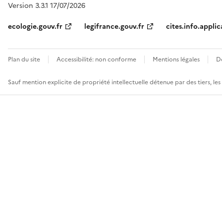
Version 3.3.1 17/07/2026
ecologie.gouv.fr
legifrance.gouv.fr
cites.info.applic
Plan du site
Accessibilité: non conforme
Mentions légales
D
Sauf mention explicite de propriété intellectuelle détenue par des tiers, le