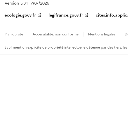
Version 3.3.1 17/07/2026
ecologie.gouv.fr
legifrance.gouv.fr
cites.info.applic
Plan du site
Accessibilité: non conforme
Mentions légales
D
Sauf mention explicite de propriété intellectuelle détenue par des tiers, le