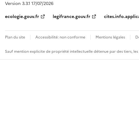
Version 3.3.1 17/07/2026
ecologie.gouv.fr
legifrance.gouv.fr
cites.info.applic
Plan du site
Accessibilité: non conforme
Mentions légales
D
Sauf mention explicite de propriété intellectuelle détenue par des tiers, le