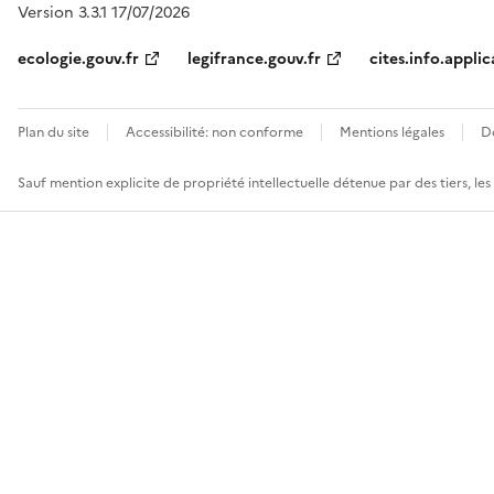
Version 3.3.1 17/07/2026
ecologie.gouv.fr
legifrance.gouv.fr
cites.info.applic
Plan du site
Accessibilité: non conforme
Mentions légales
D
Sauf mention explicite de propriété intellectuelle détenue par des tiers, le