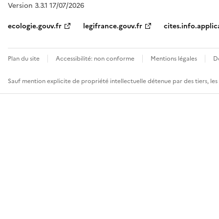
Version 3.3.1 17/07/2026
ecologie.gouv.fr
legifrance.gouv.fr
cites.info.applic
Plan du site
Accessibilité: non conforme
Mentions légales
D
Sauf mention explicite de propriété intellectuelle détenue par des tiers, le