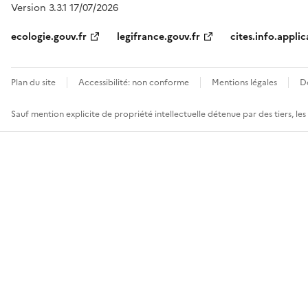
Version 3.3.1 17/07/2026
ecologie.gouv.fr
legifrance.gouv.fr
cites.info.applic
Plan du site
Accessibilité: non conforme
Mentions légales
D
Sauf mention explicite de propriété intellectuelle détenue par des tiers, le