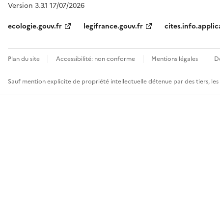
Version 3.3.1 17/07/2026
ecologie.gouv.fr
legifrance.gouv.fr
cites.info.applic
Plan du site
Accessibilité: non conforme
Mentions légales
D
Sauf mention explicite de propriété intellectuelle détenue par des tiers, le