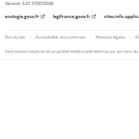
Version 3.3.1 17/07/2026
ecologie.gouv.fr
legifrance.gouv.fr
cites.info.applic
Plan du site
Accessibilité: non conforme
Mentions légales
D
Sauf mention explicite de propriété intellectuelle détenue par des tiers, le