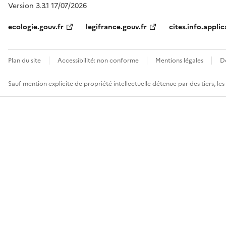
Version 3.3.1 17/07/2026
ecologie.gouv.fr
legifrance.gouv.fr
cites.info.applic
Plan du site
Accessibilité: non conforme
Mentions légales
D
Sauf mention explicite de propriété intellectuelle détenue par des tiers, le