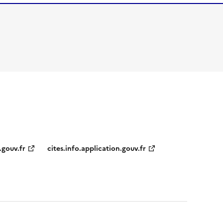
.gouv.fr
cites.info.application.gouv.fr