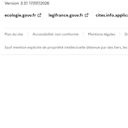
Version 3.3.1 17/07/2026
ecologie.gouv.fr
legifrance.gouv.fr
cites.info.applic
Plan du site
Accessibilité: non conforme
Mentions légales
D
Sauf mention explicite de propriété intellectuelle détenue par des tiers, le