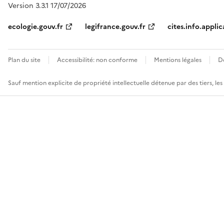
Version 3.3.1 17/07/2026
ecologie.gouv.fr
legifrance.gouv.fr
cites.info.applic
Plan du site
Accessibilité: non conforme
Mentions légales
D
Sauf mention explicite de propriété intellectuelle détenue par des tiers, le