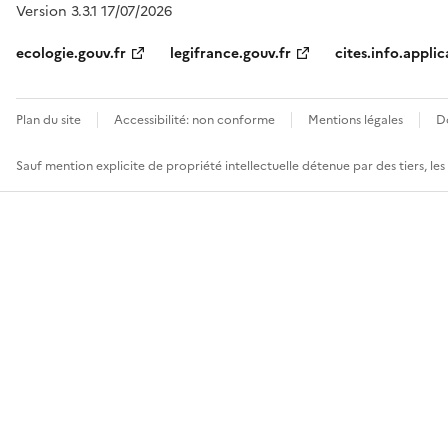
Version 3.3.1 17/07/2026
ecologie.gouv.fr
legifrance.gouv.fr
cites.info.applic
Plan du site
Accessibilité: non conforme
Mentions légales
D
Sauf mention explicite de propriété intellectuelle détenue par des tiers, le