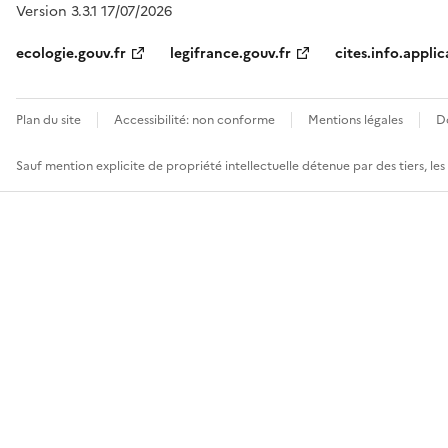
Version 3.3.1 17/07/2026
ecologie.gouv.fr
legifrance.gouv.fr
cites.info.applic
Plan du site
Accessibilité: non conforme
Mentions légales
D
Sauf mention explicite de propriété intellectuelle détenue par des tiers, le