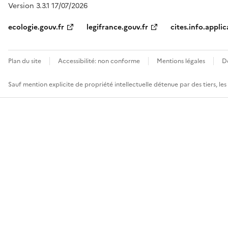
Version 3.3.1 17/07/2026
ecologie.gouv.fr
legifrance.gouv.fr
cites.info.applic
Plan du site
Accessibilité: non conforme
Mentions légales
D
Sauf mention explicite de propriété intellectuelle détenue par des tiers, le