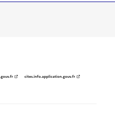
.gouv.fr
cites.info.application.gouv.fr