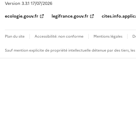
Version 3.3.1 17/07/2026
ecologie.gouv.fr
legifrance.gouv.fr
cites.info.applic
Plan du site
Accessibilité: non conforme
Mentions légales
D
Sauf mention explicite de propriété intellectuelle détenue par des tiers, le