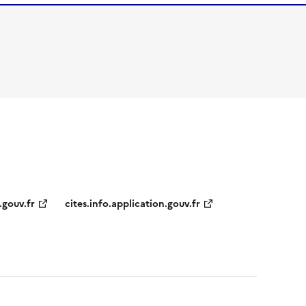
.gouv.fr
cites.info.application.gouv.fr