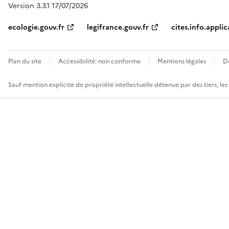
Version 3.3.1 17/07/2026
ecologie.gouv.fr
legifrance.gouv.fr
cites.info.applic
Plan du site
Accessibilité: non conforme
Mentions légales
D
Sauf mention explicite de propriété intellectuelle détenue par des tiers, le