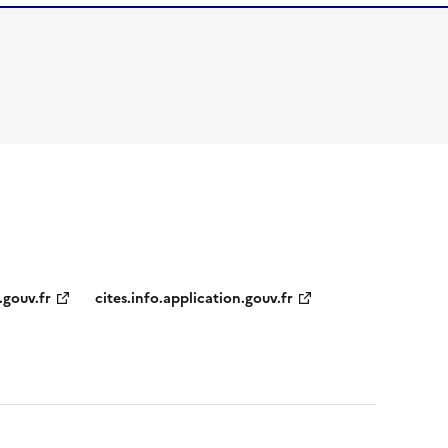
.gouv.fr
cites.info.application.gouv.fr