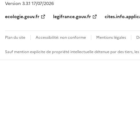
Version 3.3.1 17/07/2026
ecologie.gouv.fr
legifrance.gouv.fr
cites.info.applic
Plan du site
Accessibilité: non conforme
Mentions légales
D
Sauf mention explicite de propriété intellectuelle détenue par des tiers, le