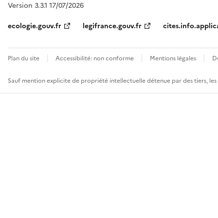
Version 3.3.1 17/07/2026
ecologie.gouv.fr
legifrance.gouv.fr
cites.info.applic
Plan du site
Accessibilité: non conforme
Mentions légales
D
Sauf mention explicite de propriété intellectuelle détenue par des tiers, le