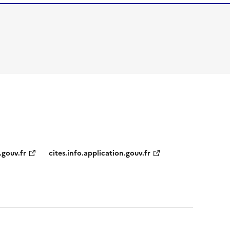
.gouv.fr
cites.info.application.gouv.fr