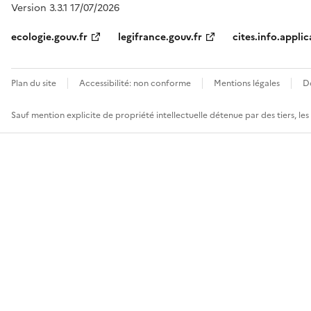
Version 3.3.1 17/07/2026
ecologie.gouv.fr
legifrance.gouv.fr
cites.info.applic
Plan du site
Accessibilité: non conforme
Mentions légales
D
Sauf mention explicite de propriété intellectuelle détenue par des tiers, le