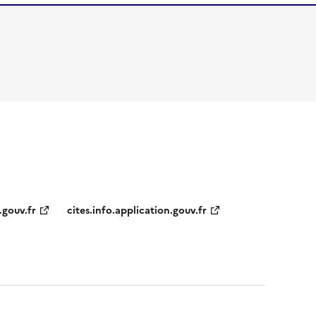
.gouv.fr
cites.info.application.gouv.fr