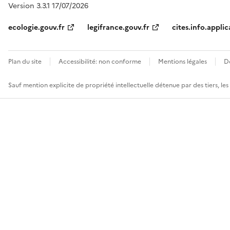
Version 3.3.1 17/07/2026
ecologie.gouv.fr
legifrance.gouv.fr
cites.info.applic
Plan du site
Accessibilité: non conforme
Mentions légales
D
Sauf mention explicite de propriété intellectuelle détenue par des tiers, le