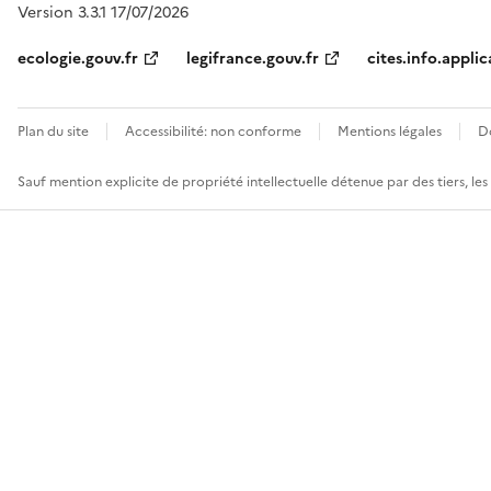
Version 3.3.1 17/07/2026
ecologie.gouv.fr
legifrance.gouv.fr
cites.info.applic
Plan du site
Accessibilité: non conforme
Mentions légales
D
Sauf mention explicite de propriété intellectuelle détenue par des tiers, le