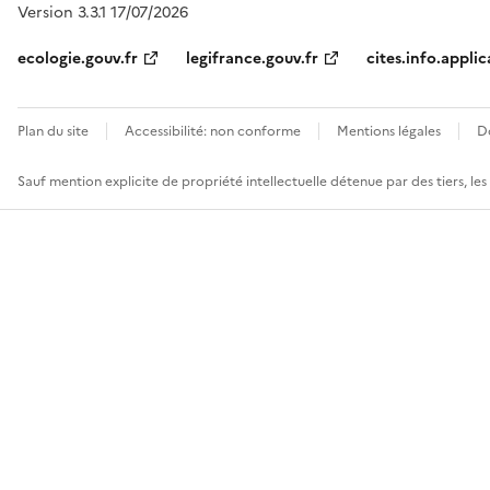
Version 3.3.1 17/07/2026
ecologie.gouv.fr
legifrance.gouv.fr
cites.info.applic
Plan du site
Accessibilité: non conforme
Mentions légales
D
Sauf mention explicite de propriété intellectuelle détenue par des tiers, le