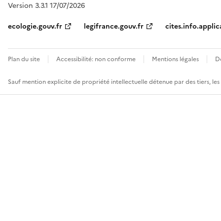
Version 3.3.1 17/07/2026
ecologie.gouv.fr
legifrance.gouv.fr
cites.info.applic
Plan du site
Accessibilité: non conforme
Mentions légales
D
Sauf mention explicite de propriété intellectuelle détenue par des tiers, le